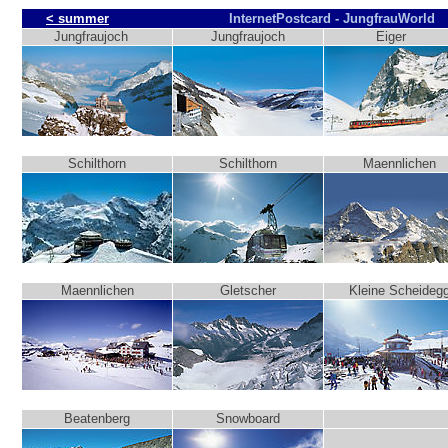
< summer
InternetPostcard - Ju
Jungfraujoch
Jungfraujoch
Eiger
Schilthorn
Schilthorn
Maennlichen
Maennlichen
Gletscher
Kleine Scheideg
Beatenberg
Snowboard